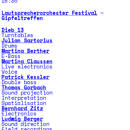
16:30
Lautsprecherorchester Festival
─
Gipfeltreffen
Dieb 13
Turntables
Julian Sartorius
Drums
Martina Berther
E-Bass
Martina Claussen
Live electronics
Voice
Patrick Kessler
Double bass
Thomas Gorbach
Sound projection
Interpretation
Spatialisation
Bernhard Zitz
Electronics
Ludwig Berger
Sound direction
Field recordings