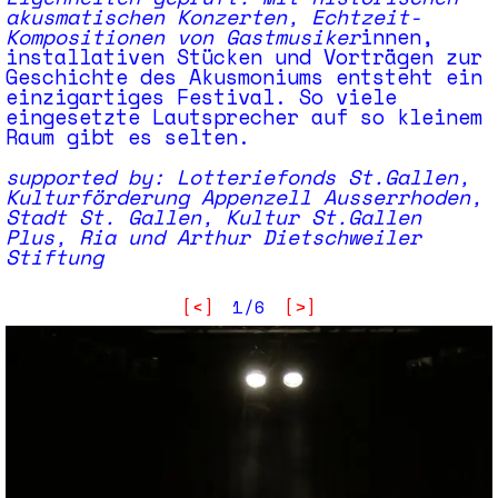
akusmatischen Konzerten, Echtzeit-
Kompositionen von Gastmusiker
innen,
installativen Stücken und Vorträgen zur
Geschichte des Akusmoniums entsteht ein
einzigartiges Festival. So viele
eingesetzte Lautsprecher auf so kleinem
Raum gibt es selten.
supported by: Lotteriefonds St.Gallen,
Kulturförderung Appenzell Ausserrhoden,
Stadt St. Gallen, Kultur St.Gallen
Plus, Ria und Arthur Dietschweiler
Stiftung
[<]
1/6
[>]